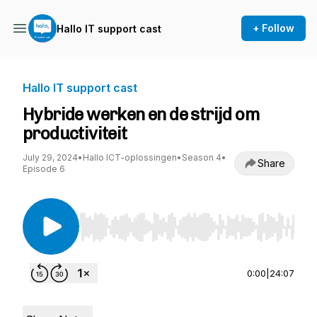
+ Follow
Hallo IT support cast
Hallo IT support cast
Hybride werken en de strijd om
productiviteit
July 29, 2024
•
Hallo ICT-oplossingen
•
Season 4
•
Share
Episode 6
Use Left/Right to seek, Home/End to jump to st
0:00
|
24:07