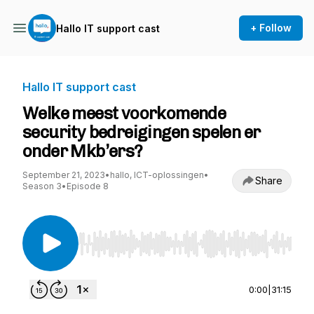
+ Follow
Hallo IT support cast
Hallo IT support cast
Welke meest voorkomende
security bedreigingen spelen er
onder Mkb’ers?
September 21, 2023
•
hallo, ICT-oplossingen
•
Share
Season 3
•
Episode 8
Use Left/Right to seek, Home/End to jump to st
0:00
|
31:15