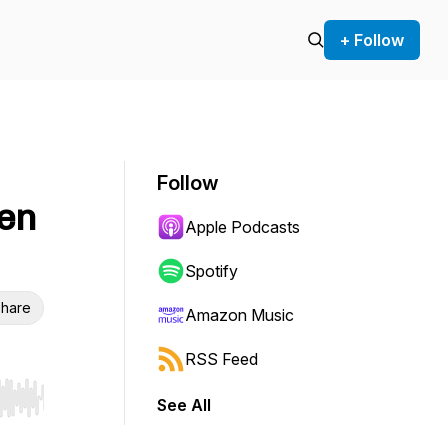
+ Follow
Follow
 en
Apple Podcasts
Spotify
hare
Amazon Music
RSS Feed
See All
r end. Hold shift to jump forward or backward.