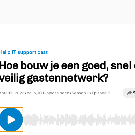
Hallo IT support cast
Hoe bouw je een goed, snel
veilig gastennetwerk?
S
April 13, 2023
•
hallo, ICT-oplossingen
•
Season 3
•
Episode 2
Use Left/Right to seek, Home/End to jump to start o