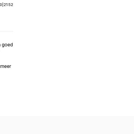
00
|
21:52
n goed
t meer